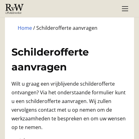
G
a
n
Home
/ Schilderofferte aanvragen
a
a
r
Schilderofferte
d
aanvragen
e
i
n
Wilt u graag een vrijblijvende schilderofferte
h
ontvangen? Via het onderstaande formulier kunt
o
u een schilderofferte aanvragen. Wij zullen
u
vervolgens contact met u op nemen om de
d
werkzaamheden te bespreken en om uw wensen
op te nemen.