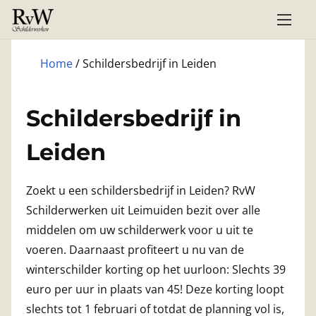
G
a
n
Home
/ Schildersbedrijf in Leiden
a
a
r
Schildersbedrijf in
d
Leiden
e
i
n
Zoekt u een schildersbedrijf in Leiden? RvW
h
Schilderwerken uit Leimuiden bezit over alle
o
middelen om uw schilderwerk voor u uit te
u
voeren. Daarnaast profiteert u nu van de
d
winterschilder korting op het uurloon: Slechts 39
euro per uur in plaats van 45! Deze korting loopt
slechts tot 1 februari of totdat de planning vol is,